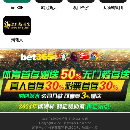
投资发展
BUSINESS DYNAMIN
2138cc太阳集团官网入口基金公司与国新投
查看详情
2138cc太阳集团官网入口资本集团与成都城